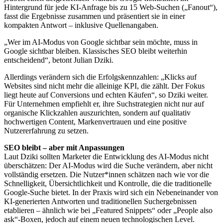
Hintergrund für jede KI-Anfrage bis zu 15 Web-Suchen („Fanout“),
fasst die Ergebnisse zusammen und präsentiert sie in einer
kompakten Antwort – inklusive Quellenangaben.
„Wer im AI-Modus von Google sichtbar sein möchte, muss in
Google sichtbar bleiben. Klassisches SEO bleibt weiterhin
entscheidend“, betont Julian Dziki.
Allerdings verändern sich die Erfolgskennzahlen: „Klicks auf
Websites sind nicht mehr die alleinige KPI, die zählt. Der Fokus
liegt heute auf Conversions und echten Käufen“, so Dziki weiter.
Für Unternehmen empfiehlt er, ihre Suchstrategien nicht nur auf
organische Klickzahlen auszurichten, sondern auf qualitativ
hochwertigen Content, Markenvertrauen und eine positive
Nutzererfahrung zu setzen.
SEO bleibt – aber mit Anpassungen
Laut Dziki sollten Marketer die Entwicklung des AI-Modus nicht
überschätzen: Der AI-Modus wird die Suche verändern, aber nicht
vollständig ersetzen. Die Nutzer*innen schätzen nach wie vor die
Schnelligkeit, Übersichtlichkeit und Kontrolle, die die traditionelle
Google-Suche bietet. In der Praxis wird sich ein Nebeneinander von
KI-generierten Antworten und traditionellen Suchergebnissen
etablieren – ähnlich wie bei „Featured Snippets“ oder „People also
ask“-Boxen, jedoch auf einem neuen technologischen Level.