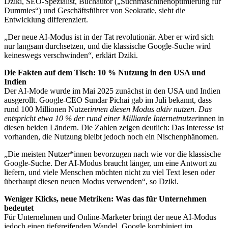
Dziki, SEO-Spezialist, Buchautor („Suchmaschinenoptimierung für
Dummies“) und Geschäftsführer von Seokratie, sieht die
Entwicklung differenziert.
„Der neue AI-Modus ist in der Tat revolutionär. Aber er wird sich
nur langsam durchsetzen, und die klassische Google-Suche wird
keineswegs verschwinden“, erklärt Dziki.
Die Fakten auf dem Tisch: 10 % Nutzung in den USA und
Indien
Der AI-Mode wurde im Mai 2025 zunächst in den USA und Indien
ausgerollt. Google-CEO Sundar Pichai gab im Juli bekannt, dass
rund 100 Millionen Nutzer
innen diesen Modus aktiv nutzen. Das
entspricht etwa 10 % der rund einer Milliarde Internetnutzer
innen in
diesen beiden Ländern. Die Zahlen zeigen deutlich: Das Interesse ist
vorhanden, die Nutzung bleibt jedoch noch ein Nischenphänomen.
„Die meisten Nutzer*innen bevorzugen nach wie vor die klassische
Google-Suche. Der AI-Modus braucht länger, um eine Antwort zu
liefern, und viele Menschen möchten nicht zu viel Text lesen oder
überhaupt diesen neuen Modus verwenden“, so Dziki.
Weniger Klicks, neue Metriken: Was das für Unternehmen
bedeutet
Für Unternehmen und Online-Marketer bringt der neue AI-Modus
jedoch einen tiefgreifenden Wandel. Google kombiniert im