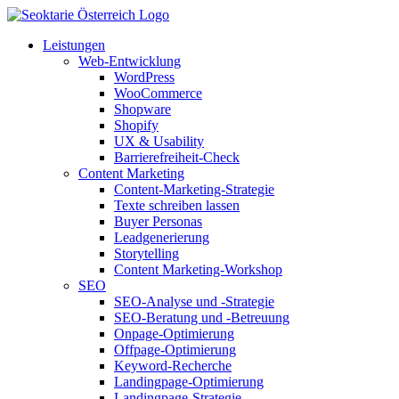
Leistungen
Web-Entwicklung
WordPress
WooCommerce
Shopware
Shopify
UX & Usability
Barrierefreiheit-Check
Content Marketing
Content-Marketing-Strategie
Texte schreiben lassen
Buyer Personas
Leadgenerierung
Storytelling
Content Marketing-Workshop
SEO
SEO-Analyse und -Strategie
SEO-Beratung und -Betreuung
Onpage-Optimierung
Offpage-Optimierung
Keyword-Recherche
Landingpage-Optimierung
Landingpage-Strategie